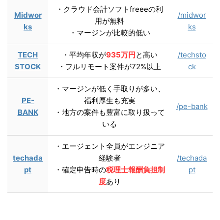
・クラウド会計ソフトfreeeの利
Midwor
/midwor
用が無料
ks
ks
・マージンが比較的低い
TECH
・平均年収が
935万円
と高い
/techsto
STOCK
・フルリモート案件が72%以上
ck
・マージンが低く手取りが多い、
PE-
福利厚生も充実
/pe-bank
BANK
・地方の案件も豊富に取り扱って
いる
・エージェント全員がエンジニア
techada
経験者
/techada
pt
・確定申告時の
税理士報酬負担制
pt
度
あり