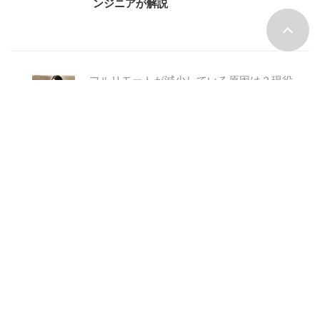
ンジニアが解説
フルリモートが減少している原因は？現役
リモートワーカーのフリーランスエンジニ
アが詳しく解説！
フルリモートならではの悩みとは？在宅勤
務歴２年のフリーランスエンジニアが対策
も解説！
キャリアノウハウ
ライフスタイル
ITナレッジ
トピックス
お問
い合わせ