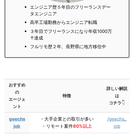
エンジニア歴５年目のフリーランスデー
タエンジニア
高卒工場勤務からエンジニア転職
３年目でフリーランスになり年収1000万
↑達成
フルリモ歴２年、長野県に地方移住中
おすすめ
詳しい解説
の
特徴
は
エージェ
コチラ
👇
ント
geechs
・大手企業との取引が多い
/geechs_
job
・リモート案件
80%以上
job