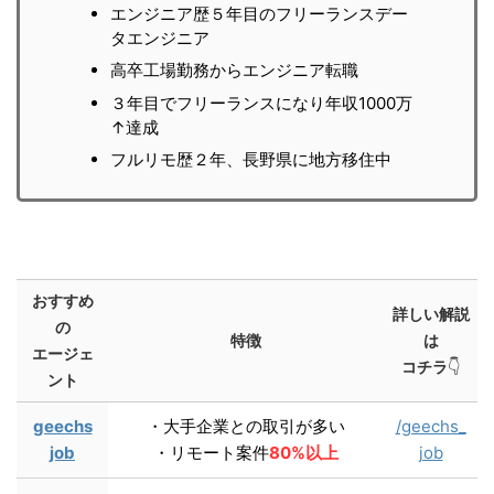
エンジニア歴５年目のフリーランスデー
タエンジニア
高卒工場勤務からエンジニア転職
３年目でフリーランスになり年収1000万
↑達成
フルリモ歴２年、長野県に地方移住中
おすすめ
詳しい解説
の
特徴
は
エージェ
コチラ
👇
ント
geechs
・大手企業との取引が多い
/geechs_
job
・リモート案件
80%以上
job