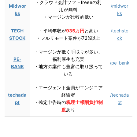
・クラウド会計ソフトfreeeの利
Midwor
/midwor
用が無料
ks
ks
・マージンが比較的低い
TECH
・平均年収が
935万円
と高い
/techsto
STOCK
・フルリモート案件が72%以上
ck
・マージンが低く手取りが多い、
PE-
福利厚生も充実
/pe-bank
BANK
・地方の案件も豊富に取り扱って
いる
・エージェント全員がエンジニア
techada
経験者
/techada
pt
・確定申告時の
税理士報酬負担制
pt
度
あり